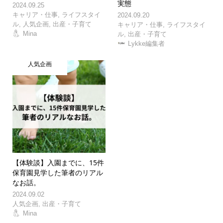
実態
2024.09.25
キャリア・仕事
,
ライフスタイ
2024.09.20
ル
,
人気企画
,
出産・子育て
キャリア・仕事
,
ライフスタイ
Mina
ル
,
出産・子育て
Lykke編集者
人気企画
【体験談】入園までに、15件
保育園見学した筆者のリアル
なお話。
2024.09.02
人気企画
,
出産・子育て
Mina