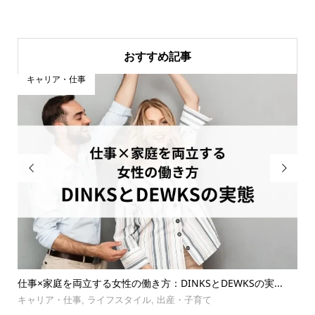
おすすめ記事
キャリア・仕事


選
仕事×家庭を両立する女性の働き方：DINKSとDEWKSの実...
【
理
キャリア・仕事
,
ライフスタイル
,
出産・子育て
お