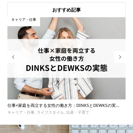
おすすめ記事
キャリア・仕事


仕事×家庭を両立する女性の働き方：DINKSとDEWKSの実...
【共働
理術
キャリア・仕事
,
ライフスタイル
,
出産・子育て
お金