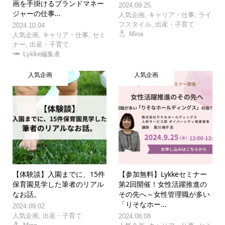
画を手掛けるブランドマネー
2024.09.25
ジャーの仕事...
人気企画
,
キャリア・仕事
,
ライ
フスタイル
,
出産・子育て
2024.10.04
Mina
人気企画
,
キャリア・仕事
,
セミ
ナー
,
出産・子育て
Lykke編集者
人気企画
人気企画
【体験談】入園までに、15件
【参加無料】Lykkeセミナー
保育園見学した筆者のリアル
第2回開催！女性活躍推進の
なお話。
その先へ～女性管理職が多い
「りそなホー...
2024.09.02
人気企画
,
出産・子育て
2024.08.08