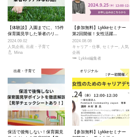
【体験談】入園までに、15件
【参加無料】Lykkeセミナー
保育園見学した筆者のリ...
第2回開催！女性活躍...
2024.09.02
2024.08.08
人気企画
,
出産・子育て
キャリア・仕事
,
セミナー
,
人気
Mina
企画
Lykke編集者
出産・子育て
オリジナル
保活で後悔しない！保育園見
【参加無料】Lykkeセミナー