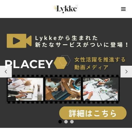


1
2
3