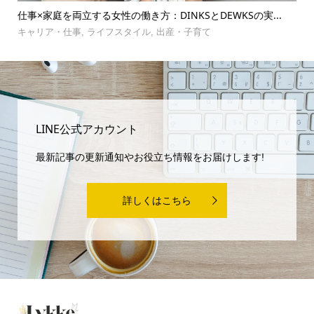
選
仕事×家庭を両立する女性の働き方：DINKSとDEWKSの実...
【
理
キャリア・仕事
,
ライフスタイル
,
出産・子育て
お
LINE公式アカウント
最新記事の更新通知やお役立ち情報をお届けします!
詳しくはこちら